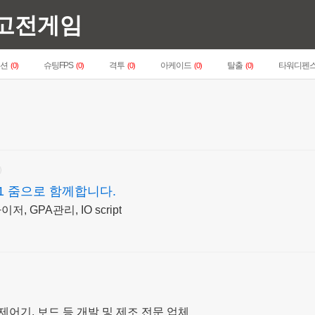
 고전게임
액션
슈팅FPS
격투
아케이드
탈출
타워디펜
(0)
(0)
(0)
(0)
(0)
1 줌으로 함께합니다.
, GPA관리, IO script
제어기, 보드 등 개발 및 제조 전문 업체