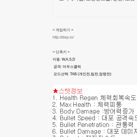
< 게임하기 >
http://diep.io/
< 단축키 >
이동: W,A,S,D
공격: 마우스클릭
모드선택: TAB (개인전,팀전,점령전)