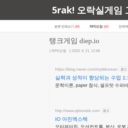
5rak! 오락실게임
분류 전체보기
RPG모험
전략
(47)
(47)
탱크게임 diep.io
RPG모험
2020. 6. 21. 12:08
https://blog.naver.com/myibkorean
광고
실력과 성적이 향상되는 수업 1:
문학이론, paper 첨삭, 셀프텃 수퍼바이저
http://www.ajinextek.com
광고
IO 아진엑스텍
모터제어칩, 모션컨트롤, 분산, 로봇 